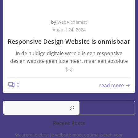
by
WebAlchemist
August 24, 2024
Responsive Design Website is onmisbaar
In de huidige digitale wereld is een responsive
design website geen luxe meer, maar een absolute
[…]
0
read more
Sear
Recent Posts
Waarom je eerst je website moet optimaliseren voor